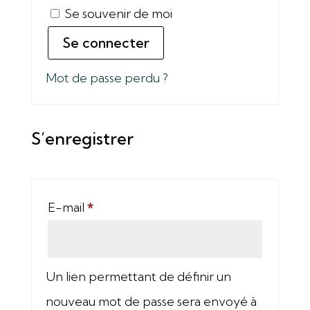
A
Se souvenir de moi
l
Se connecter
t
Mot de passe perdu ?
e
r
S’enregistrer
n
a
t
Obligatoire
E-mail
*
i
v
e
Un lien permettant de définir un
:
nouveau mot de passe sera envoyé à